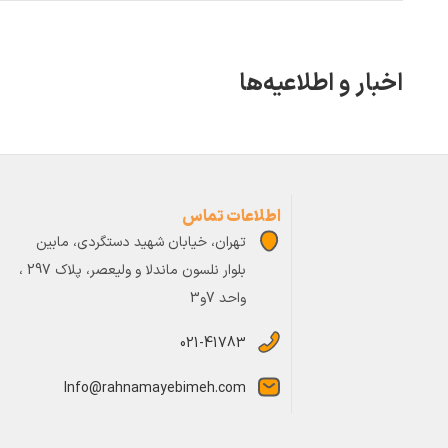
اخبار و اطلاعیه‌ها
اطلاعات تماس
تهران، خیابان شهید دستگردی، مابین
بلوار نلسون ماندلا و ولیعصر، پلاک 297 ،
واحد 7و3
021-41783
Info@rahnamayebimeh.com